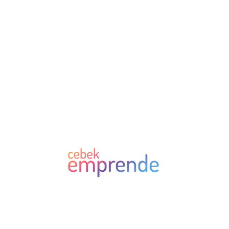
Suscríbete a la newsletter
CEBEK EMPRENDE · Alameda Mazarredo 69, 2 planta 48009 Bilbao
Tlf: 94 400 28 00 ·
cebekemprende@cebek.es