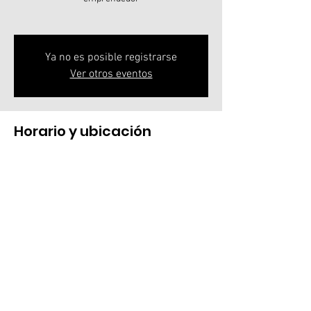
Ya no es posible registrarse
Ver otros eventos
Horario y ubicación
08 oct 2024, 18:00 – 19:00
Webinar: Cómo saber si tu startup es invert
Compartir este evento
Suscríbete a la newsletter