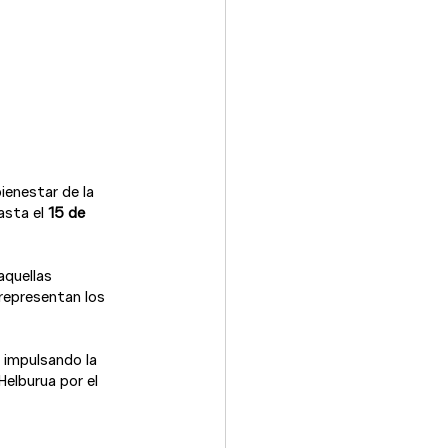
enestar de la 
asta el 
15 de 
aquellas 
representan los 
 
impulsando la 
elburua por el 