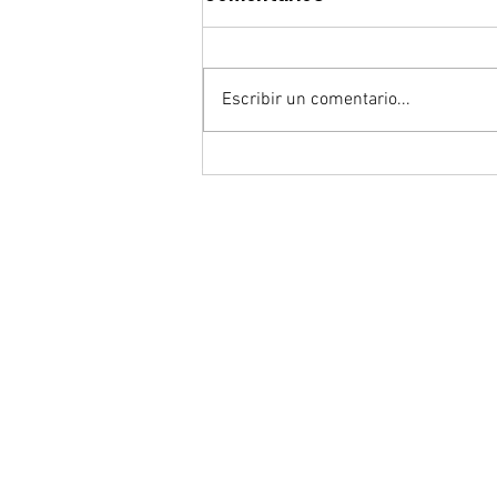
Escribir un comentario...
Abrimos la convocatoria
del Premio CEBEK
Emprende 2026 para
reconocer el talento
empresarial emergente