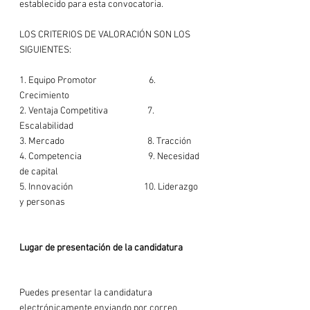
establecido para esta convocatoria.

LOS CRITERIOS DE VALORACIÓN SON LOS 
SIGUIENTES:

1. Equipo Promotor                         6. 
Crecimiento

2. Ventaja Competitiva                   7. 
Escalabilidad

3. Mercado                                        8. Tracción

4. Competencia                                9. Necesidad 
de capital

5. Innovación                                  10. Liderazgo 
y personas

Lugar de presentación de la candidatura
Puedes presentar la candidatura 
electrónicamente enviando por correo 