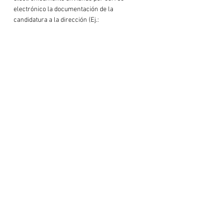
electrónico la documentación de la 
candidatura a la dirección (Ej.: 
cebekemprende@cebek.es
) indicando en el asunto del correo 
electrónico 
Premio CEBEK Emprende
.

O bien entregarlo en nuestra sede: 
CEBEK
 Gran Vía 50 – 5ª Planta 48011 Bilbao a la 
atención de 
CEBEK Emprende
.

Horario
: De 8:30 a 13:30 y de 15:00 a 17:30h, Viernes 