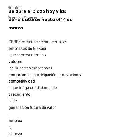
Bmatch
Se abre el plazo hoy y las 
Premios Emprende
candidaturas hasta el 14 de 
marzo.
CEBEK pretende reconocer a las 
empresas de Bizkaia
 que representen los 
valores
 de nuestras empresas (
compromiso, participación, innovación y 
competitividad
), que tenga condiciones de 
crecimiento
 y de 
generación futura de valor
, 
empleo
 y 
riqueza