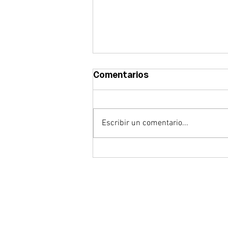
Comentarios
Escribir un comentario...
Abrimos la convocatoria
del Premio CEBEK
Emprende 2026 para
reconocer el talento
empresarial emergente