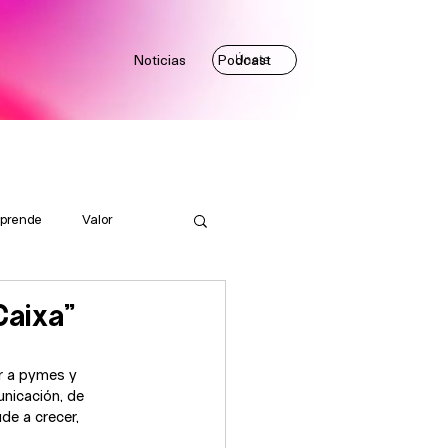
Noticias
Podcast
Únete
prende
Valor
Caixa"
r a pymes y 
nicación, de 
e a crecer, 