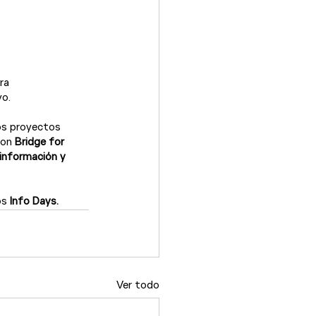
ra 
o.

os proyectos 
con 
Bridge for 
información y 
s 
Info Days.
Ver todo