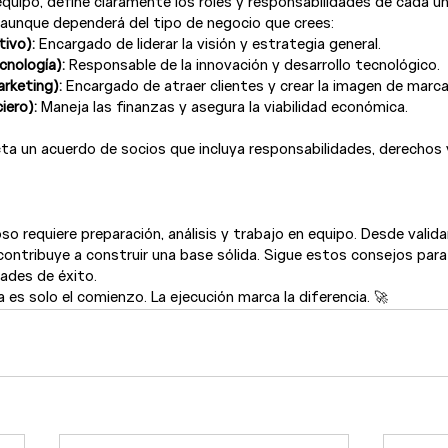
quipo, define claramente los roles y responsabilidades de cada un
 aunque dependerá del tipo de negocio que crees: 
tivo):
 Encargado de liderar la visión y estrategia general.
cnología):
 Responsable de la innovación y desarrollo tecnológico.
rketing):
 Encargado de atraer clientes y crear la imagen de marca
iero):
 Maneja las finanzas y asegura la viabilidad económica.
ta un acuerdo de socios que incluya responsabilidades, derechos 
o requiere preparación, análisis y trabajo en equipo. Desde validar
 contribuye a construir una base sólida. Sigue estos consejos para
dades de éxito.
 es solo el comienzo. La ejecución marca la diferencia. 🚀