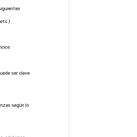
siguientes 
etc.).
icios 
uede ser clave. 
anzas según lo 