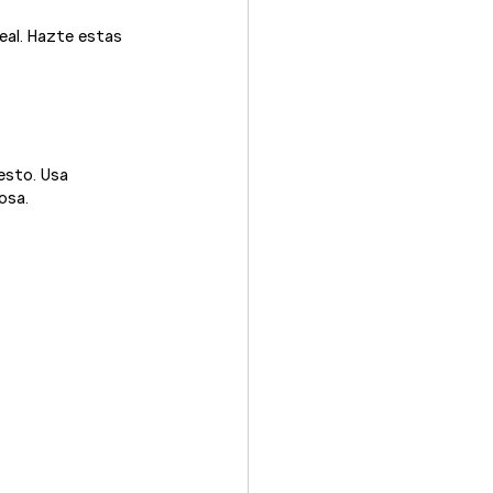
eal. Hazte estas 
esto. Usa 
osa.