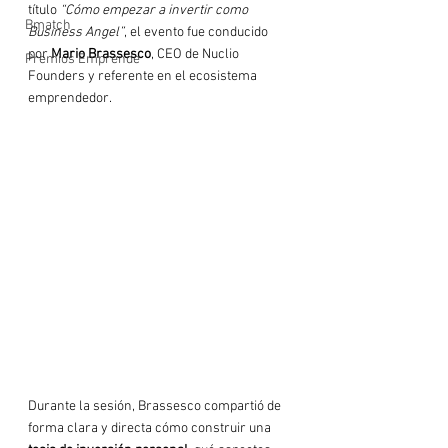
título 
“Cómo empezar a invertir como 
Bmatch
Business Angel”
, el evento fue conducido 
por 
Mario Brassesco
, CEO de Nuclio 
Premios Emprende
Founders y referente en el ecosistema 
emprendedor.
Durante la sesión, Brassesco compartió de 
forma clara y directa cómo construir una 