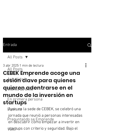
Entrada
All Posts
3 abr 2025
1 min de lectura
All Posts
CEBEK Emprende acoge una
sesión clave para quienes
Actualidad
quieren adentrarse en el
Claves de éxito
mundo de la inversión en
En primera persona
startups
Ayer, en la sede de CEBEK, se celebró una 
Euskera
jornada que reunió a personas interesadas 
Preguntando se Emprende
en descubrir cómo empezar a invertir en 
startups con criterio y seguridad. Bajo el 
Valor