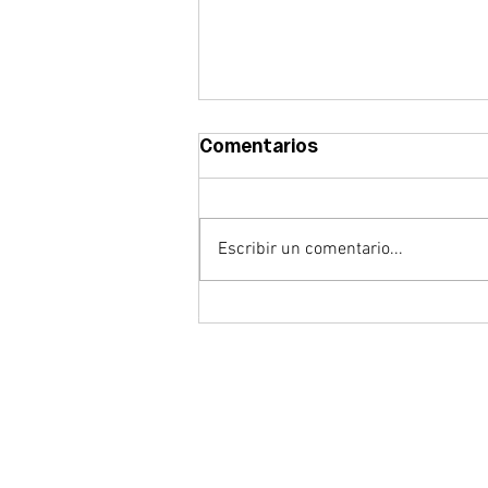
Comentarios
Escribir un comentario...
Abrimos la convocatoria
del Premio CEBEK
Emprende 2026 para
reconocer el talento
empresarial emergente