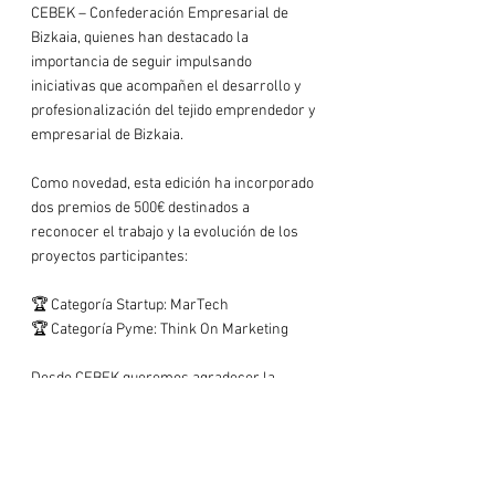
CEBEK – Confederación Empresarial de 
Bizkaia, quienes han destacado la 
importancia de seguir impulsando 
iniciativas que acompañen el desarrollo y 
profesionalización del tejido emprendedor y 
empresarial de Bizkaia.
Como novedad, esta edición ha incorporado 
dos premios de 500€ destinados a 
reconocer el trabajo y la evolución de los 
proyectos participantes:
🏆 Categoría Startup: MarTech
🏆 Categoría Pyme: Think On Marketing
Desde CEBEK queremos agradecer la 
implicación de todas las personas y 
empresas participantes por seguir 
apostando por la formación, el crecimiento 
empresarial y la mejora continua como 