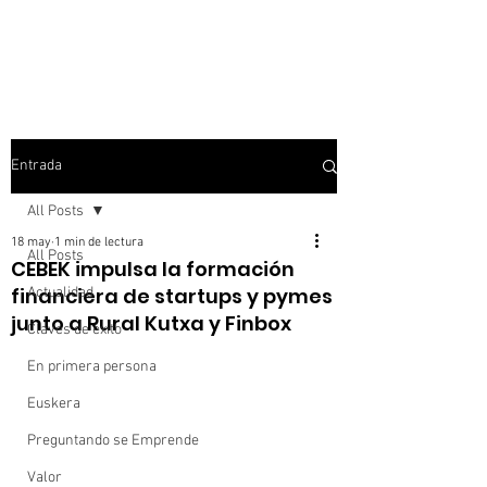
Entrada
All Posts
18 may
1 min de lectura
All Posts
CEBEK impulsa la formación
financiera de startups y pymes
Actualidad
junto a Rural Kutxa y Finbox
Claves de éxito
En primera persona
Euskera
Preguntando se Emprende
Valor