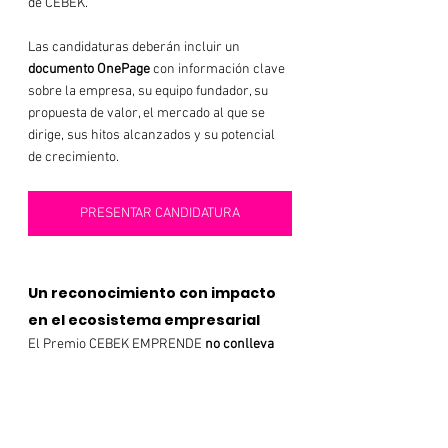
de CEBEK​.
Las candidaturas deberán incluir un 
documento OnePage
 con información clave 
sobre la empresa, su equipo fundador, su 
propuesta de valor, el mercado al que se 
dirige, sus hitos alcanzados y su potencial 
de crecimiento.
PRESENTAR CANDIDATURA
Un reconocimiento con impacto 
en el ecosistema empresarial
El Premio CEBEK EMPRENDE 
no conlleva 
una dotación económica
, pero supone un 
importante reconocimiento institucional y 
una gran visibilidad para las empresas 
ganadoras
, que pasarán a formar parte del 