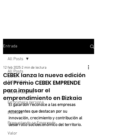
Entrada
All Posts
12 feb 2025
2 min de lectura
All Posts
CEBEK lanza la nueva edición
del Premio CEBEK EMPRENDE
Actualidad
para impulsar el
Claves de éxito
emprendimiento en Bizkaia
En primera persona
El galardón reconoce a las empresas 
emergentes que destacan por su 
Euskera
innovación, crecimiento y contribución al 
Preguntando se Emprende
desarrollo socioeconómico del territorio.
Valor