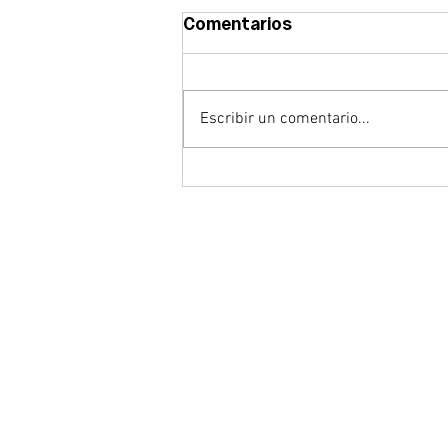
Comentarios
Escribir un comentario...
Abrimos la convocatoria
del Premio CEBEK
Emprende 2026 para
reconocer el talento
empresarial emergente