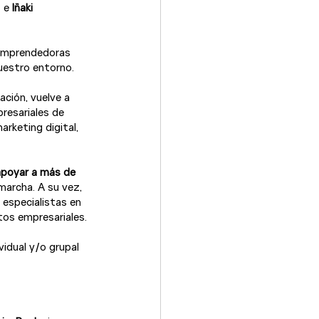
 e 
Iñaki 
emprendedoras 
estro entorno.

ción, vuelve a 
resariales de 
arketing digital, 
apoyar a más de 
archa. A su vez, 
especialistas en 
os empresariales.

idual y/o grupal 