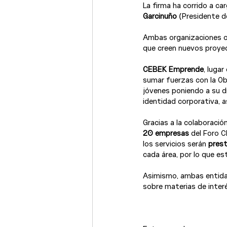
La firma ha corrido a ca
Garcinuño
 (Presidente d
Ambas organizaciones c
que creen nuevos proyec
CEBEK Emprende
, luga
sumar fuerzas con la Obr
jóvenes poniendo a su d
identidad corporativa, a
Gracias a la colaboració
20 empresas
 del Foro 
los servicios serán
 pres
cada área, por lo que e
Asimismo, ambas entidad
sobre materias de interé