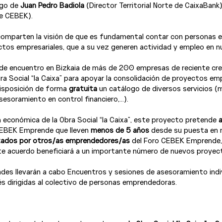
rgo de 
Juan Pedro Badiola
 (Director Territorial Norte de CaixaBank)
e CEBEK).

omparten la visión de que es fundamental contar con personas 
tos empresariales, que a su vez generen actividad y empleo en nu
r de encuentro en Bizkaia de más de 200 empresas de reciente crea
a Social “la Caixa” para apoyar la consolidación de proyectos emp
isposición de forma 
gratuita 
un catálogo de diversos servicios (m
sesoramiento en control financiero,…).

n económica de la Obra Social “la Caixa”, este proyecto pretende 
CEBEK Emprende que lleven 
menos de 5 años
 desde su puesta en m
tados por otros/as emprendedores/as
 del Foro CEBEK Emprende, 
ste acuerdo beneficiará a un importante número de nuevos proyect
es llevarán a cabo Encuentros y sesiones de asesoramiento indiv
s dirigidas al colectivo de personas emprendedoras.
