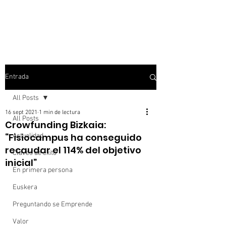
Entrada
All Posts
16 sept 2021
1 min de lectura
All Posts
Crowfunding Bizkaia:
“Fisiocampus ha conseguido
Actualidad
recaudar el 114% del objetivo
Claves de éxito
inicial”
En primera persona
Euskera
Preguntando se Emprende
Valor