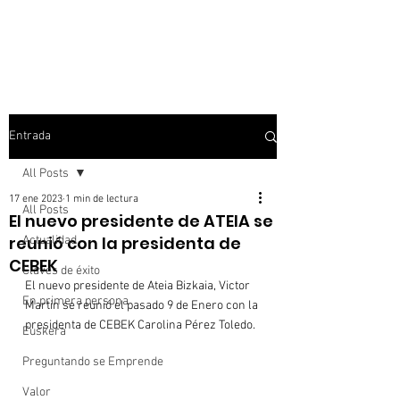
Entrada
All Posts
17 ene 2023
1 min de lectura
All Posts
El nuevo presidente de ATEIA se
reunió con la presidenta de
Actualidad
CEBEK
Claves de éxito
El nuevo presidente de Ateia Bizkaia, Victor 
En primera persona
Martin se reunió el pasado 9 de Enero con la 
presidenta de CEBEK Carolina Pérez Toledo.

Euskera
Preguntando se Emprende
Valor