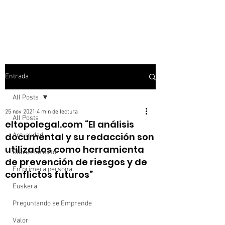
Entrada
All Posts
25 nov 2021
4 min de lectura
All Posts
eltopolegal.com “El análisis
documental y su redacción son
Actualidad
utilizados como herramienta
Claves de éxito
de prevención de riesgos y de
En primera persona
conflictos futuros”
Euskera
Preguntando se Emprende
Valor