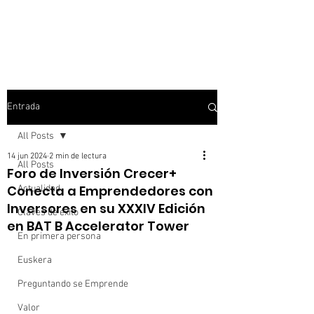
Entrada
All Posts
14 jun 2024
2 min de lectura
All Posts
Foro de Inversión Crecer+
Conecta a Emprendedores con
Actualidad
Inversores en su XXXIV Edición
Claves de éxito
en BAT B Accelerator Tower
En primera persona
Euskera
Preguntando se Emprende
Valor