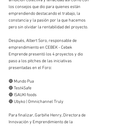
ambición colectiva y tenacidad así como con 
los consejos que dio para quienes están 
emprendiendo destacando el trabajo, la 
constancia y la pasión por la que hacemos 
pero sin olvidar la rentabilidad del proyecto.

Después, 
Albert Soro
, responsable de 
emprendimiento en 
CEBEK
 - 
Cebek 
Emprende
 presentó los 4 proyectos y dio 
paso a los pitches de las iniciativas 
presentadas en el Foro:

🔵 
Mundo Pua
🔵 
Test4Safe
🔵 
ISAUKI foods
🔵 
Ubyko | Omnichannel Truly
Para finalizar, 
Garbiñe Henry
, Directora de 
Innovación y Emprendimiento de la 
Universidad de Deusto
, clausuró el 
encuentro poniendo en valor la importancia 