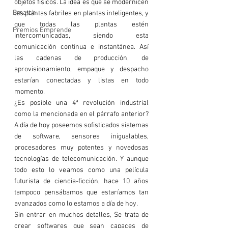
objetos físicos. La idea es que se modernicen 
Bmatch
las plantas fabriles en plantas inteligentes, y 
que todas las plantas estén 
Premios Emprende
intercomunicadas, siendo esta 
comunicación continua e instantánea. Así 
las cadenas de producción, de 
aprovisionamiento, empaque y despacho 
estarían conectadas y listas en todo 
momento.
¿Es posible una 4ª revolución industrial 
como la mencionada en el párrafo anterior? 
A día de hoy poseemos sofisticados sistemas 
de software, sensores inigualables, 
procesadores muy potentes y novedosas 
tecnologías de telecomunicación. Y aunque 
todo esto lo veamos como una película 
futurista de ciencia-ficción, hace 10 años 
tampoco pensábamos que estaríamos tan 
avanzados como lo estamos a día de hoy.
Sin entrar en muchos detalles, 
Se trata de 
crear softwares que sean capaces de 