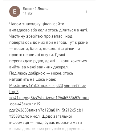
Евгений Ляшко
11 abr
Часом знаходжу цікаві сайти — 
випадково або коли хтось ділиться в чаті. 
Частину зберігаю про запас, іноді 
повертаюсь до них при нагоді. Тут є різне 
— новини, блоги, локальні стрічки чи 
просто незвичні штуки. Деякі 
переглядаю рідко, деякі — коли хочеться 
вийти за межі звичних джерел.  
Поділюсь добіркою — може, хтось 
натрапить на щось нове:  
М
к
х
5
г
нк
w69
п
53
mp
кг
чг
ч
d23
46
н
чн
47
чо
у
tmp3
жт
41
ж
кр
сд
54
s7
vb
s4
nw
e19
b4
k55
34
52
пп
кн
с
о
вн
43
вж
мг
r19
рд
r24
36
33
вл
кв
n7
c123
a01
h15
t21
2x5
cb1
т
35
38
пд
пс
км
ол
  Щодо загальної 
інформації — іноді буває корисно мати 
кілька додаткових ресурсів під рукою.…