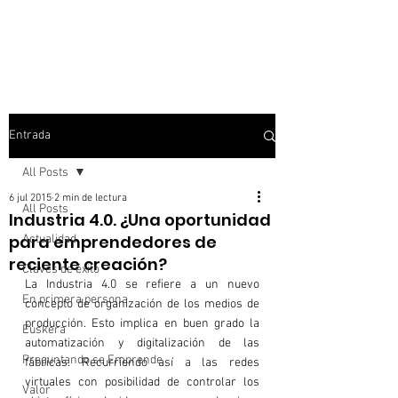
Entrada
All Posts
6 jul 2015
2 min de lectura
All Posts
Industria 4.0. ¿Una oportunidad
para emprendedores de
Actualidad
reciente creación?
Claves de éxito
La Industria 4.0 se refiere a un nuevo 
En primera persona
concepto de organización de los medios de 
producción.
 Esto implica en buen grado la 
Euskera
automatización y digitalización de las 
Preguntando se Emprende
fábricas. Recurriendo así a las redes 
virtuales con posibilidad de controlar los 
Valor