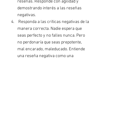
reseñas. Responde con agilidad y 
demostrando interés a las reseñas 
negativas.
 Responda a las críticas negativas de la 
manera correcta. Nadie espera que 
seas perfecto y no falles nunca. Pero 
no perdonaría que seas prepotente, 
mal encarado, maleducado. Entiende 
una reseña negativa como una 
oportunidad de mejora y de mostrarte 
al mundo como una persona coherente 
y elegante. Muestra interés por lo que 
el cliente cuenta. Y si es una reseña 
falsa o malintencionada, denúnciala a 
Google, que probablemente la 
eliminará.
Recopila tantas reseñas como sea 
posible. Es una forma hiper efectiva de 
ganarte la confianza de clientes 
potenciales.
No pagues por lo que puedes obtener 