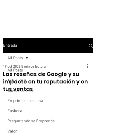
Entrada
All Posts
19 oct 2022
5 min de lectura
All Posts
Las reseñas de Google y su
impacto en tu reputación y en
Actualidad
tus ventas
Claves de éxito
En primera persona
Euskera
Preguntando se Emprende
Valor