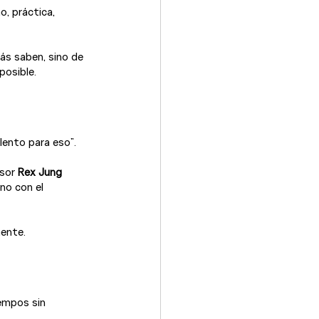
o, práctica, 
s saben, sino de 
posible.
lento para eso”.
sor 
Rex Jung 
no con el 
mente.
iempos sin 