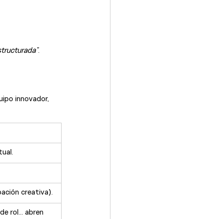
structurada”
.
ipo innovador, 
tual.
ación creativa).
 de rol… abren 