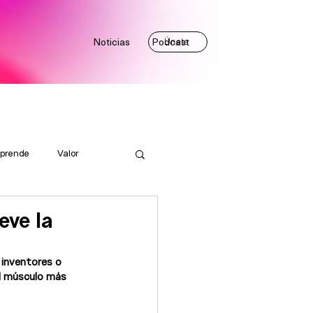
Noticias
Podcast
Únete
prende
Valor
eve la
 inventores o 
el músculo más 