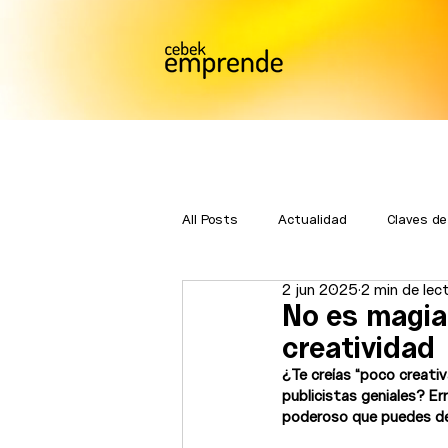
All Posts
Actualidad
Claves de
2 jun 2025
2 min de lec
Bmatch
Premios Emprende
No es magia
creatividad
¿Te creías “poco creativ
publicistas geniales? Er
poderoso que puedes des