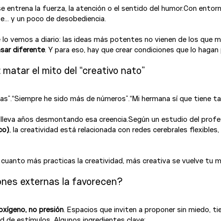
se entrena la fuerza, la atención o el sentido del humor.Con entorn
e… y un poco de desobediencia.
 vemos a diario: las ideas más potentes no vienen de los que má
sar diferente
. Y para eso, hay que crear condiciones que lo hagan 
o: matar el mito del “creativo nato”
eas”.“Siempre he sido más de números”.“Mi hermana sí que tiene ta
ia lleva años desmontando esa creencia.Según un estudio del profe
co)
, la creatividad está relacionada con redes cerebrales flexibles, 
 cuanto más practicas la creatividad, más creativa se vuelve tu 
ones externas la favorecen?
oxígeno, no presión
. Espacios que inviten a proponer sin miedo, t
ad de estímulos. Algunos ingredientes clave: