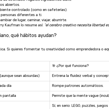
os abiertos.
mbiente controlado (como en cafeterías).
personas diferentes a ti.
mbiar de lugar, caminar, viajar, aburrirte.
rry Kaufman lo resume así: 
“el cerebro creativo necesita libertad e
idiano, qué hábitos ayudan?
ctica. Si quieres fomentar tu creatividad como emprendedora o equ
🎯 ¿Por qué funciona?
ía (aunque sean absurdas)
Entrena la fluidez verbal y concep
cada día
Rompe patrones automáticos.
n pantalla
Permite que la mente vague (incub
Sí, en serio: LEGO, puzzles, juegos