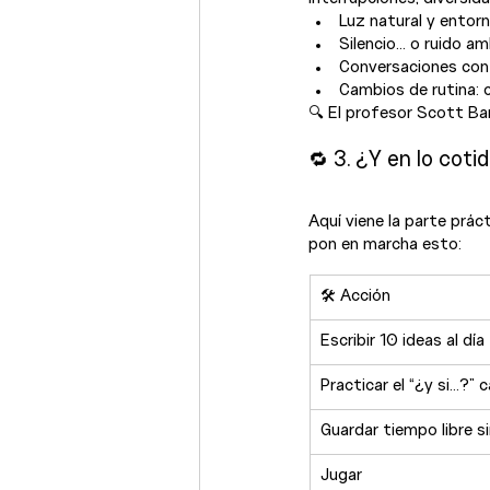
Luz natural y entorn
Silencio… o ruido a
Conversaciones con 
Cambios de rutina: ca
🔍 El profesor Scott Ba
🔁 3. ¿Y en lo cot
Aquí viene la parte prá
pon en marcha esto:
🛠️ Acción
Escribir 10 ideas al d
Practicar el “¿y si…?” 
Guardar tiempo libre si
Jugar