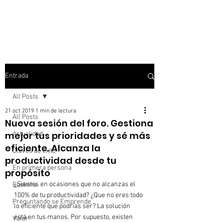
Entrada
All Posts
21 oct 2019
1 min de lectura
All Posts
Nueva sesión del foro. Gestiona
mejor tus prioridades y sé más
Actualidad
eficiente. Alcanza la
Claves de éxito
productividad desde tu
En primera persona
propósito
¿Sientes en ocasiones que no alcanzas el 
Euskera
100% de tu productividad? ¿Que no eres todo 
Preguntando se Emprende
lo eficiente que podrías ser? La solución 
está en tus manos. Por supuesto, existen 
Valor