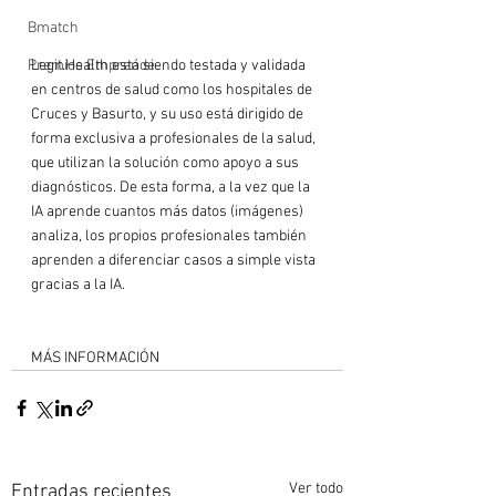
Bmatch
Premios Emprende
Legit.Health está siendo testada y validada 
en centros de salud como los hospitales de 
Cruces y Basurto, y su uso está dirigido de 
forma exclusiva a profesionales de la salud, 
que utilizan la solución como apoyo a sus 
diagnósticos. De esta forma, a la vez que la 
IA aprende cuantos más datos (imágenes) 
analiza, los propios profesionales también 
aprenden a diferenciar casos a simple vista 
gracias a la IA.

MÁS INFORMACIÓN
Ver todo
Entradas recientes