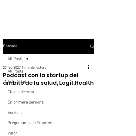
Entrada
All Posts
23 feb 2023
1 min de lectura
All Posts
Podcast con la startup del
ámbito de la salud, Legit.Health
Actualidad
Claves de éxito
En primera persona
Euskera
Preguntando se Emprende
Valor