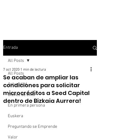
Entrada
All Posts
7 oct 2020
1 min de lectura
All Posts
Se acaban de ampliar las
condiciones para solicitar
Actualidad
microcréditos a Seed Capital
Claves de éxito
dentro de Bizkaia Aurrera!
En primera persona
Euskera
Preguntando se Emprende
Valor