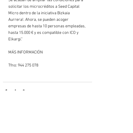
Se acaban de ampliar las condiciones para 
solicitar los microcréditos a Seed Capital 
Micro dentro de la iniciativa Bizkaia 
Aurrera!. Ahora, se pueden acoger 
empresas de hasta 10 personas empleadas, 
hasta 15.000 € y es compatible con ICO y 
Elkargi.”

MÁS INFORMACIÓN
Tfno: 944 275 078

Ver todo
Entradas recientes