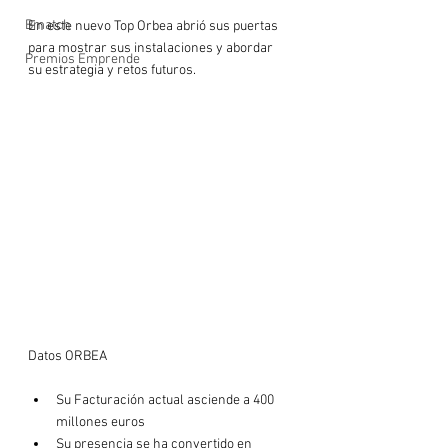
Bmatch
En este nuevo Top Orbea abrió sus puertas 
para mostrar sus instalaciones y abordar 
Premios Emprende
su estrategia y retos futuros.

Su Facturación actual asciende a 400 
millones euros
Su presencia se ha convertido en 