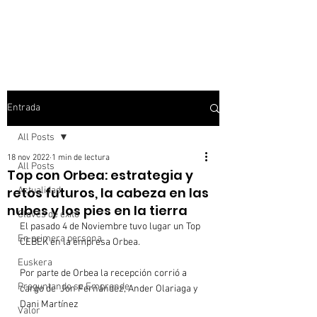
Entrada
All Posts
18 nov 2022
1 min de lectura
All Posts
Top con Orbea: estrategia y
retos futuros, la cabeza en las
Actualidad
nubes y los pies en la tierra
Claves de éxito
El pasado 4 de Noviembre tuvo lugar un Top 
En primera persona
CEBEK en la empresa Orbea.

Euskera
Por parte de Orbea la recepción corrió a 
Preguntando se Emprende
cargo de  Jon Fernández, Ander Olariaga y 
Dani Martínez

Valor