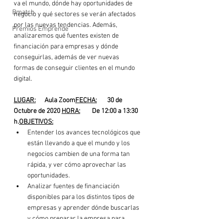
va el mundo, dónde hay oportunidades de 
Bmatch
negocio y qué sectores se verán afectados 
por las nuevas tendencias. Además, 
Premios Emprende
analizaremos qué fuentes existen de 
financiación para empresas y dónde 
conseguirlas, además de ver nuevas 
formas de conseguir clientes en el mundo 
digital.

L
UGAR:
      Aula Zoom
FECHA:
       30 de 
Octubre de 2020 
H
ORA:
        De 12:00 a 13:30 
h.
OBJETIVOS:
Entender los avances tecnológicos que 
están llevando a que el mundo y los 
negocios cambien de una forma tan 
rápida, y ver cómo aprovechar las 
oportunidades.
Analizar fuentes de financiación 
disponibles para los distintos tipos de 
empresas y aprender dónde buscarlas 
y cómo preparar la empresa para 