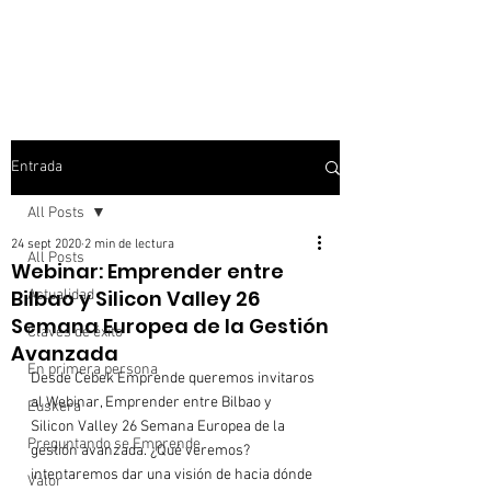
Entrada
All Posts
24 sept 2020
2 min de lectura
All Posts
Webinar: Emprender entre
Bilbao y Silicon Valley 26
Actualidad
Semana Europea de la Gestión
Claves de éxito
Avanzada
En primera persona
Desde Cebek Emprende queremos invitaros 
al Webinar, Emprender entre Bilbao y 
Euskera
Silicon Valley 26 Semana Europea de la 
Preguntando se Emprende
gestión avanzada. ¿Qué veremos? 
intentaremos dar una visión de hacia dónde 
Valor