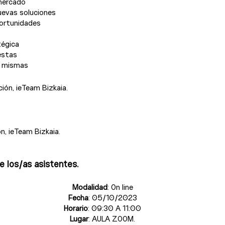
mercado
uevas soluciones
tégica
estas
s mismas
ión, ieTeam Bizkaia.

e los/as asistentes.
Modalidad
: On line
Fecha
: 05/10/2023
Horario
: 09:30 A 11:00
Lugar
: AULA ZOOM.