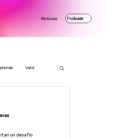
Noticias
Podcast
Únete
prende
Valor
uevas 
ntan un desafío 