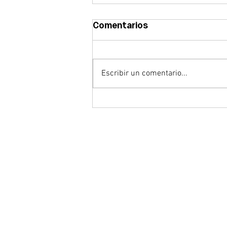
Comentarios
Escribir un comentario...
Abrimos la convocatoria
del Premio CEBEK
Emprende 2026 para
reconocer el talento
empresarial emergente