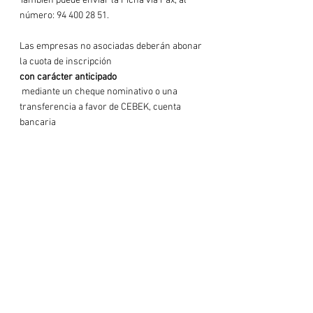
También puede enviar la Ficha vía Fax, al 
número: 94 400 28 51.

Las empresas no asociadas deberán abonar 
la cuota de inscripción 
con carácter anticipado
 mediante un cheque nominativo o una 
transferencia a favor de CEBEK, cuenta 
bancaria 
Kutxabank código IBAN, ES50 2095 0551 
6220 0701 2792 indicando como referencia: 
050/00 + NOMBRE DE LA EMPRESA"
. Y en todos los casos remitir también COPIA 
DEL JUSTIFICANTE del pago vía fax o por 
mail a jornadas@cebek.es

Si desea información complementaria 
contacte con Marta Martínez, Responsable 
de Emprendimiento, Innovación y Personas 
de CEBEK. Telf.: 94 400 28 00. Correo-e: 
mmartinez@cebek.es.
