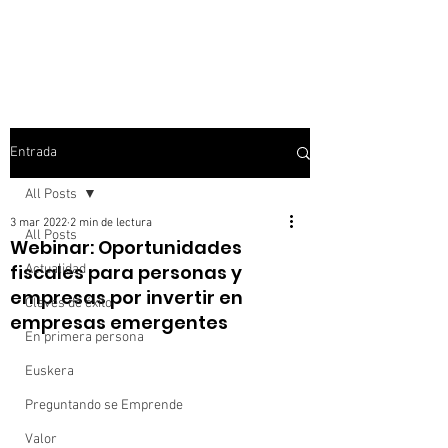
Entrada
All Posts
3 mar 2022
2 min de lectura
All Posts
Webinar: Oportunidades
fiscales para personas y
Actualidad
empresas por invertir en
Claves de éxito
empresas emergentes
En primera persona
Euskera
Preguntando se Emprende
Valor