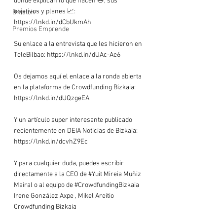
dónde explican lo que hacen 🥗, sus 
objetivos y planes 📈: 
Bmatch
https://lnkd.in/dCbUkmAh

Premios Emprende
Su enlace a la entrevista que les hicieron en 
TeleBilbao: https://lnkd.in/dUAc-Ae6

Os dejamos aquí el enlace a la ronda abierta 
en la plataforma de Crowdfunding Bizkaia: 
https://lnkd.in/dUQzgeEA

Y un artículo super interesante publicado 
recientemente en DEIA Noticias de Bizkaia: 
https://lnkd.in/dcvhZ9Ec

Y para cualquier duda, puedes escribir 
directamente a la CEO de 
#Yuit
 Mireia Muñiz 
Mairal o al equipo de 
#CrowdfundingBizkaia
Irene González Axpe , Mikel Areitio 
Crowdfunding Bizkaia
