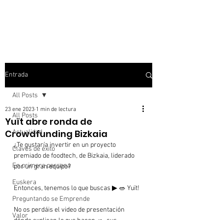
Entrada
All Posts
23 ene 2023
1 min de lectura
All Posts
Yuït abre ronda de
Crowdfunding Bizkaia
Actualidad
¿Te gustaría invertir en un proyecto 
Claves de éxito
premiado de foodtech, de Bizkaia, liderado 
En primera persona
por un gran equipo?

Euskera
Entonces, tenemos lo que buscas ▶ 🥗 Yuït!

Preguntando se Emprende
No os perdáis el video de presentación 
Valor