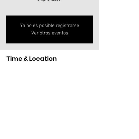
Ya no es posible registrarse
Ver otros eventos
Time & Location
2024 urr. 08(a) (18:00) – 19:00
Webinar: Cómo saber si tu startup es invert
Share this event