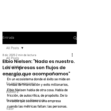
Entrada
All Posts
8 dic 2025
2 min de lectura
All Posts
Elbio Nielsen: “Nada es nuestro.
Las empresas son flujos de
Actualidad
energía que acompañamos”
Claves de éxito
En un ecosistema donde el éxito se mide en 
En primera persona
rondas de financiación y exits millonarios, 
Elbio Nielsen habla de otra cosa. Habla de 
Euskera
fricción, de autocrítica, de propósito. De lo 
Preguntando se Emprende
invisible que sostiene a una empresa 
cuando las métricas fallan: las personas.
Valor